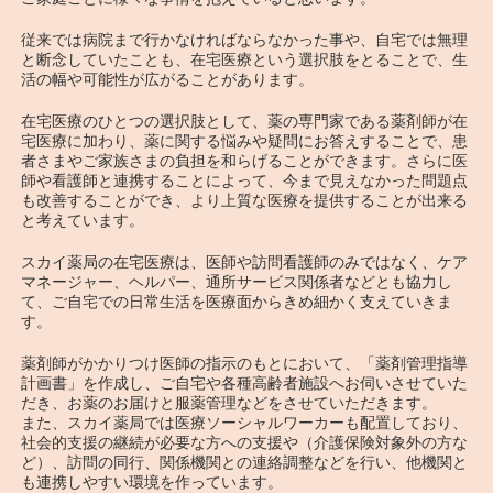
従来では病院まで行かなければならなかった事や、自宅では無理
と断念していたことも、在宅医療という選択肢をとることで、生
活の幅や可能性が広がることがあります。
在宅医療のひとつの選択肢として、薬の専門家である薬剤師が在
宅医療に加わり、薬に関する悩みや疑問にお答えすることで、患
者さまやご家族さまの負担を和らげることができます。さらに医
師や看護師と連携することによって、今まで見えなかった問題点
も改善することができ、より上質な医療を提供することが出来る
と考えています。
スカイ薬局の在宅医療は、医師や訪問看護師のみではなく、ケア
マネージャー、ヘルパー、通所サービス関係者などとも協力し
て、ご自宅での日常生活を医療面からきめ細かく支えていきま
す。
薬剤師がかかりつけ医師の指示のもとにおいて、「薬剤管理指導
計画書」を作成し、ご自宅や各種高齢者施設へお伺いさせていた
だき、お薬のお届けと服薬管理などをさせていただきます。
また、スカイ薬局では医療ソーシャルワーカーも配置しており、
社会的支援の継続が必要な方への支援や（介護保険対象外の方な
ど）、訪問の同行、関係機関との連絡調整などを行い、他機関と
も連携しやすい環境を作っています。